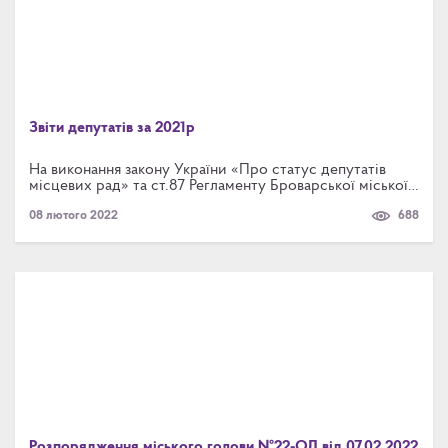
Звіти депутатів за 2021р
На виконання закону України «Про статус депутатів
місцевих рад» та ст.87 Регламенту Броварської міської
ради Броварського району Київської області 8
08 лютого 2022
688
скликання, депутати міської ради надають письмові
звіти про свою роботу за попередній рік.
Розпорядження міського голови №22-ОД від 07.02.2022