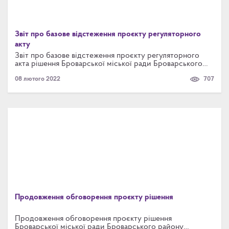
Звіт про базове відстеження проєкту регуляторного
акту
Звіт про базове відстеження проєкту регуляторного
акта рішення Броварської міської ради Броварського
району Київської області «Про затвердження Правил
08 лютого 2022
707
додержання тиші Броварської міської територіальної
громади»
Продовження обговорення проєкту рішення
Продовження обговорення проєкту рішення
Броварської міської ради Броварського району