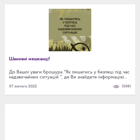
Шановні мешканці!
До Вашої уваги брошура "Як лишатись у безпеці під час
надзвичайних ситуацій ", де Ви знайдете інформацію
про дії населення у разі надзвичайної ситуації.
07 лютого 2022
15941