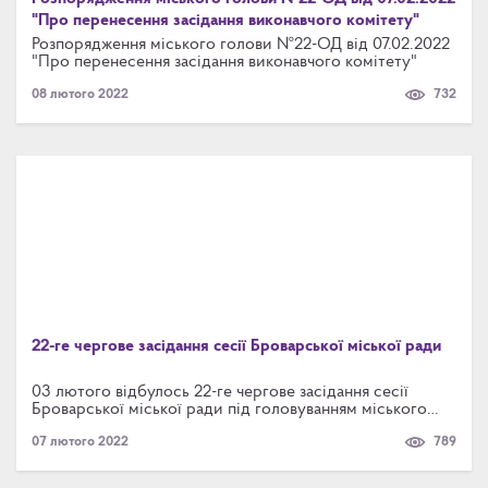
"Про перенесення засідання виконавчого комітету"
Розпорядження міського голови №22-ОД від 07.02.2022
"Про перенесення засідання виконавчого комітету"
08 лютого 2022
732
22-ге чергове засідання сесії Броварської міської ради
03 лютого відбулось 22-ге чергове засідання сесії
Броварської міської ради під головуванням міського
голови Ігоря САПОЖКА. На розгляд було винесено 54
07 лютого 2022
789
проекти рішень.