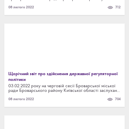
Київської області «Про затвердження Правил
08 лютого 2022
712
додержання тиші Броварської міської територіальної
громади»
Щорічний звіт про здійснення державної регуляторної
політики
03.02.2022 року на черговій сесії Броварської міської
ради Броварського району Київської області заслухано
«Щорічний звіт про здійснення державної регуляторної
08 лютого 2022
704
політики виконавчими органами Броварської міської
ради Броварського району Київської області у 2021
році»