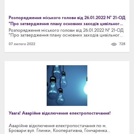
Розпорядження міського голови від 26.01.2022 № 21-ОД
"Про затвердження плану основних заходів цивільного
захисту Броварської міської ланки територіальної
Розпорядження міського голови від 26.01.2022 № 21-ОД
"Про затвердження плану основних заходів цивільного
підсистеми єдиної державної системи цивільного
захисту Броварської міської ланки територіальної
захисту Київської області на 2022 рік"
07 лютого 2022
728
підсистеми єдиної державної системи цивільного
захисту Київської області на 2022 рік"
Увага! Аварійне відключення електропостачання!
Аварійне відключення електропостачання по м.
Бровари:вул. Глинки, Кооперативна, Гончаренка