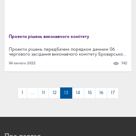
Проекти рішень виконавчого комітету
Проекти рішень передбачені порядком денним 06
чергового засідання виконавчого комітету Броварської
міської ради Броварського району Київської області,
04 лютого 2022
742
яке відбудеться 08 лютого о 10:00 в залі засідань.
1
...
11
12
13
14
15
16
17