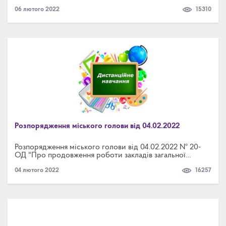
Аверкія, Сушка Романа, Панаса Мирного, Фонтене-су-
06 лютого 2022
15310
Буа, Короленка, Сушка Романа пров., Дніпровський,
Дніпровська, Ломоносова, Гагаріна, М.Лагунової,
Бульвар Незалежності, Київська, Героїв Небесної Сотні,
Грушевського, Радистів, Онікієнка Олега, Пушкіна,
Ярослава Мудрого, Радистів пров., Героїв УПА,
Гетьманська, Батуринська
Розпорядження міського голови від 04.02.2022
Розпорядження міського голови від 04.02.2022 № 20-
ОД "Про продовження роботи закладів загальної
середньої та позашкільної освіти Броварської міської
04 лютого 2022
16257
територіальної громади за дистанційною формою
навчання"