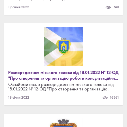
19 січня 2022
740
Розпорядження міського голови від 18.01.2022 № 12-ОД
"Про створення та організацію роботи консультаційних
пунктів з питань цивільного захисту на території
Ознайомитись з розпорядженням міського голови від
18.01.2022 № 12-ОД "Про створення та організацію
Броварської міської територіальної громади"
роботи консультаційних пунктів з питань цивільного
19 січня 2022
16361
захисту на території Броварської міської
територіальної громади" можна за посиланням