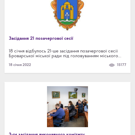
Засідання 21 позачергової сесії
18 січня відбулось 21-ше засідання позачергової сесії
Броварської міської ради під головуванням міського
голови Ігоря САПОЖКА. На розгляд було винесено 2
18 січня 2022
15177
проекти рішень.
3-тє засідання виконавчого комітету