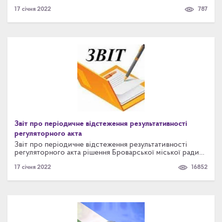
міської ради Броварського району Київської області
17 січня 2022
787
можна за посиланням:
Звіт про періодичне відстеження результативності
регуляторного акта
Звіт про періодичне відстеження результативності
регуляторного акта рішення Броварської міської ради
"Про Порядок розміщення об'єктів зовнішньої реклами
17 січня 2022
16852
у м. Бровари", затвердженого рішенням Броварської
міської ради від 01.12.2005р. № 850-39-04