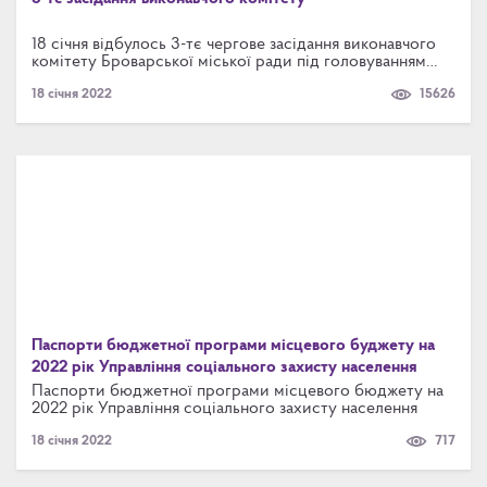
18 січня відбулось 3-тє чергове засідання виконавчого
комітету Броварської міської ради під головуванням
міського голови Ігоря САПОЖКА. На розгляд
18 січня 2022
15626
виконавчого комітету було винесено 19 проектів рішень,
9 з яких стосувались питань захисту прав дітей. Крім
того, порядком денним було передбачено розгляд двох
проектів у розділі «Різне».
Паспорти бюджетної програми місцевого буджету на
2022 рік Управління соціального захисту населення
Паспорти бюджетної програми місцевого бюджету на
2022 рік Управління соціального захисту населення
18 січня 2022
717