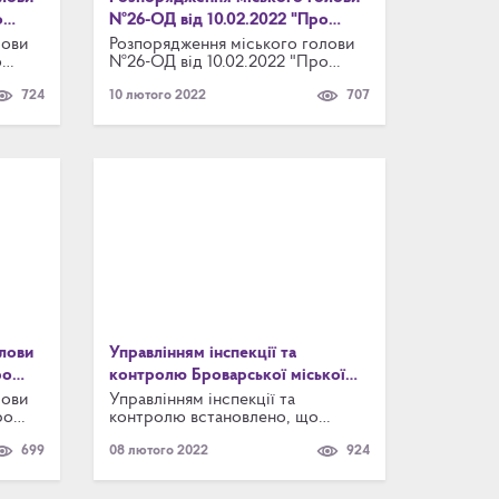
о
№26-ОД від 10.02.2022 "Про
скликання двадцять третьої
лови
Розпорядження міського голови
о
№26-ОД від 10.02.2022 "Про
позачергової сесії Броварської
скликання двадцять третьої
міської ради Броварського
724
10 лютого 2022
707
позачергової сесії Броварської
кої
району Київської області VІІІ
міської ради Броварського
скликання"
ької
району Київської області VІІІ
скликання"
лови
Управлінням інспекції та
ро
контролю Броварської міської
ради виявлено незаконне
лови
Управлінням інспекції та
ро
контролю встановлено, що
тету"
будівництво
будинок садибного типу по
699
08 лютого 2022
924
ету"
вулиці Кобилянської Ольги, 2 в м.
Бровари реконструйований під
багатоквартирний будинок без