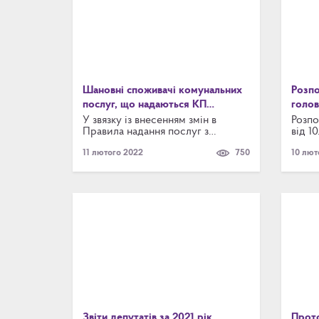
Шановні споживачі комунальних
Розп
послуг, що надаються КП
голов
«Броваритепловодоенергія»!
оголо
У звязку із внесенням змін в
Розпо
Правила надання послуг з
від 1
треть
централізованого
оголо
лютог
11 лютого 2022
750
10 лют
водопостачання та
треть
централізованого
лютог
водовідведення, затверджені
постановою Кабінету Міністрів
України від 05.07.2019 № 690, КП
«Броваритепловодоенергія»
публікує публічний договір
приєднання про надання послуг з
централізованого
водопостачання та
централізованого
водовідведення.
Звіти депутатів за 2021 рік
Прот