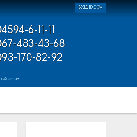
ВХІД ID.GOV
04594-6-11-11
067-483-43-68
093-170-82-92
тий кабінет