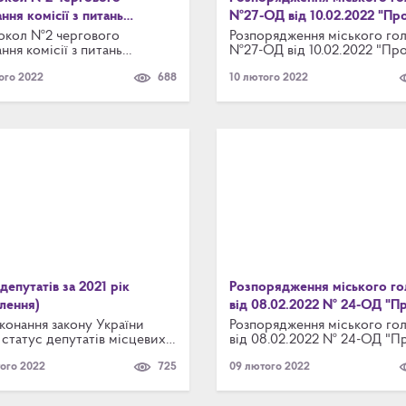
ання комісії з питань
№27-ОД від 10.02.2022 "Пр
генно-екологічної безпеки
перенесення чергового
окол №2 чергового
Розпорядження міського го
ання комісії з питань
№27-ОД від 10.02.2022 "Пр
дзвичайних ситуацій
пленарного засідання сесії
генно-екологічної безпеки
перенесення чергового
Броварської міської ради
ого 2022
688
10 лютого 2022
дзвичайних ситуацій
пленарного засідання сесії
Броварського району Київсь
Броварської міської ради
області VІII скликання"
Броварського району Київс
області VІII скликання"
 депутатів за 2021 рік
Розпорядження міського го
лення)
від 08.02.2022 № 24-ОД "П
скликання позачергового
конання закону України
Розпорядження міського го
статус депутатів місцевих
від 08.02.2022 № 24-ОД "П
засідання виконавчого комі
та ст.87 Регламенту
скликання позачергового
ого 2022
725
09 лютого 2022
рської міської ради
засідання виконавчого коміт
рського району Київської
ті 8 скликання, депутати