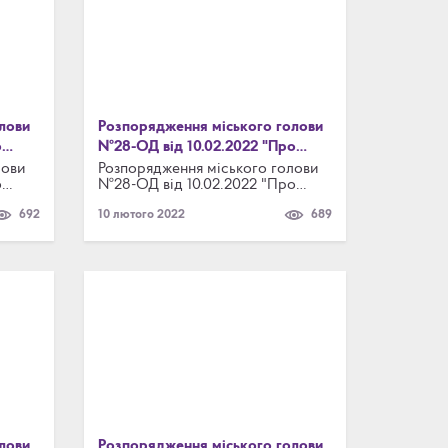
лови
Розпорядження міського голови
о
№28-ОД від 10.02.2022 "Про
ження
утворення комісії для перевірки
лови
Розпорядження міського голови
о
№28-ОД від 10.02.2022 "Про
022 №
відповідності нерухомого майна
ження
утворення комісії для перевірки
проектній документації та
692
10 лютого 2022
689
022 №
відповідності нерухомого майна
цільового використання
проектній документації та
земельних ділянок"
цільового використання
земельних ділянок"
лови
Розпорядження міського голови