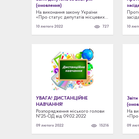
(оновлення)
засід
техно
На виконання закону України
Прот
«Про статус депутатів місцевих
засід
та на
рад» та ст.87 Регламенту
техно
10 лютого 2022
727
10 лют
Броварської міської ради
та на
Броварського району Київської
області 8 скликання, депутати
міської ради надають письмові
звіти про свою роботу за
попередній рік.
УВАГА! ДИСТАНЦІЙНЕ
Звіти
НАВЧАННЯ!
(онов
Розпорядження міського голови
На ви
№25-ОД від 09.02.2022
«Про 
рад» 
09 лютого 2022
15216
09 лют
Брова
Брова
облас