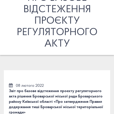
ВІДСТЕЖЕННЯ
ПРОЄКТУ
РЕГУЛЯТОРНОГО
АКТУ
08 лютого 2022
Звіт про базове відстеження проєкту регуляторного
акта рішення Броварської міської ради Броварського
району Київської області «Про затвердження Правил
додержання тиші Броварської міської територіальної
громади»