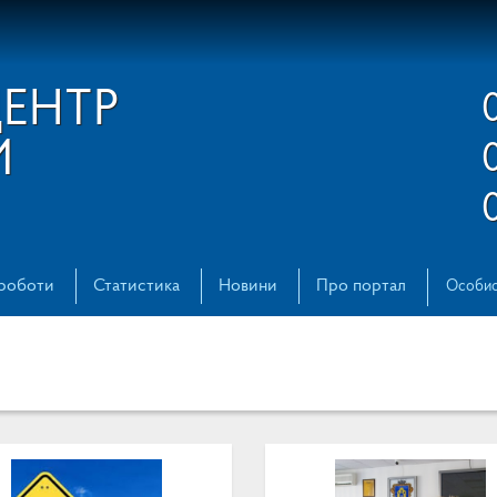
ЦЕНТР
И
 роботи
Статистика
Новини
Про портал
Особис