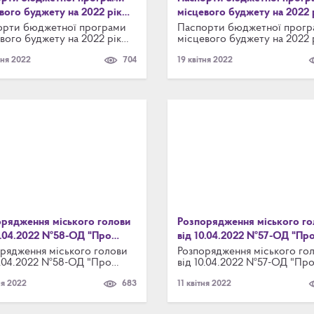
вого буджету на 2022 рік
місцевого буджету на 2022 
авчого комітету
Виконавчого комітету
орти бюджетної програми
Паспорти бюджетної прогр
вого буджету на 2022 рік
місцевого буджету на 2022 
авчого комітету
Виконавчого комітету
вня 2022
704
19 квітня 2022
рядження міського голови
Розпорядження міського го
0.04.2022 №58-ОД "Про
від 10.04.2022 №57-ОД "Пр
ання двадцять п'ятої
скликання позачергового
рядження міського голови
Розпорядження міського го
0.04.2022 №58-ОД "Про
від 10.04.2022 №57-ОД "Пр
ергової сесії Броварської
засідання виконавчого комі
ання двадцять п'ятої
скликання позачергового
ої ради Броварського
ня 2022
683
11 квітня 2022
ергової сесії Броварської
засідання виконавчого коміт
у Київської області VІІІ
ої ради Броварського
ання"
у Київської області VІІІ