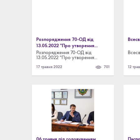
Розпорядження 70-ОД від
Всесв
13.05.2022 "Про утворення
комісії щодо перевірки стану
Розпорядження 70-ОД від
Всесв
13.05.2022 "Про утворення
готовності міського центру
комісії щодо перевірки стану
комплексної реабілітації дітей з
17 травня 2022
701
12 тра
готовності міського центру
інвалідністю Броварської міської
комплексної реабілітації дітей з
ради Броварського району
інвалідністю Броварської міської
ради Броварського району
Київської області"
Київської області"
06 травня під головуванням
Пасп