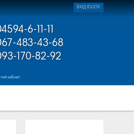
ВХІД ID.GOV
04594-6-11-11
067-483-43-68
093-170-82-92
тий кабінет