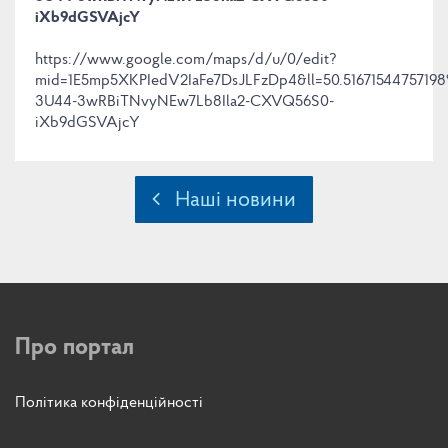
iXb9dGSVAjcY
https://www.google.com/maps/d/u/0/edit?
mid=1E5mp5XKPIedV2IaFe7DsJLFzDp4&ll=50.516715447571
3U44-3wRBiTNvyNEw7Lb8Ila2-CXVQ56S0-
iXb9dGSVAjcY
Наші новини
Про портал
Політика конфіденційності