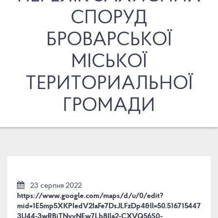
СПОРУД
БРОВАРСЬКОЇ
МІСЬКОЇ
ТЕРИТОРИАЛЬНОЇ
ГРОМАДИ
23 серпня 2022
https://www.google.com/maps/d/u/0/edit?
mid=1E5mp5XKPIedV2IaFe7DsJLFzDp4&ll=50.51671544757
3U44-3wRBiTNvyNEw7Lb8Ila2-CXVQ56S0-