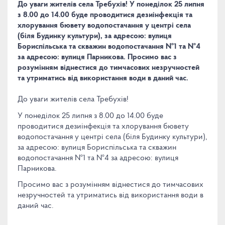
До уваги жителів села Требухів! У понеділок 25 липня
з 8.00 до 14.00 буде проводитися дезиінфекція та
хлорування бювету водопостачання у центрі села
(біля Будинку культури), за адресою: вулиця
Бориспільська та скважин водопостачання №1 та №4
за адресою: вулиця Парникова. Просимо вас з
розумінням віднестися до тимчасових незручностей
та утриматись від використання води в даний час.
До уваги жителів села Требухів!
У понеділок 25 липня з 8.00 до 14.00 буде
проводитися дезиінфекція та хлорування бювету
водопостачання у центрі села (біля Будинку культури),
за адресою: вулиця Бориспільська та скважин
водопостачання №1 та №4 за адресою: вулиця
Парникова.
Просимо вас з розумінням віднестися до тимчасових
незручностей та утриматись від використання води в
даний час.