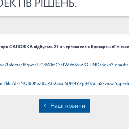
ЕКТІВ РІШЕНЬ.
 Ігоря САПОЖКА відбулась 27-а чергова сесія Броварської міськ
/drive/folders/1KqwssTJCBWImCsefWWXywJQIUNDz8dko?usp=shar
.com/file/d/1NQl80KeZ8CALsOcxI6UPMYZpjEfVoLnS/view?usp=sh
Наші новини