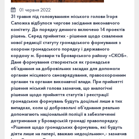
01 червня 2022
31 травня під головуванням міського голови Ігоря
Сапожка відбулося чергове засідання виконавчого
комітету. До порядку денного включено 14 проектів
рішень. Серед прийнятих - рішення щодо схвалення
нової редакції статуту громадського формування з
охорони громадського порядку і державного
кордону м. Бровари та Броварського району «СКОБ».
Дане формування створюється як громадське
об’єднання на добровільних засадах для допомоги
органам місцевого самоврядування, правоохоронним
органам та органам виконавчої влади. При прийнятті
рішення міський голова зазначив, що аналогічні
рішення щодо прийняття статутів і реєстрації
громадських формувань будуть доцільні лише в тих
випадках, коли ці добровольчі об’єднання реально
допомагають національній поліції в забезпеченні
дотримання у Броварській громаді правопорядку.
«Рішення щодо громадських формувань, які будуть
діяти лише на папері, вважаю недоцільним»,- зазначив