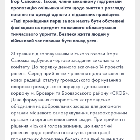
Ігор Сапожко. Також, члени виконкому підтримали
пропозицію очільника міста щодо зняття з розгляду
питання по оренді одного з підвальних приміщень:
«Такі приміщення перш за все мають бути обстежені
фахівцями на предмет можливого облаштування
тимчасового укриття. Безпека життя людей у
військовий час повинна бути понад усе».
31 травня під головуванням міського голови Ігоря
Сапожка відбулося чергове засідання виконавчого
комітету. До порядку денного включено 14 проектів
рішень. Серед прийнятих - рішення щодо схвалення
нової редакції статуту громадського формування з
охорони громадського порядку і державного
кордону м. Бровари та Броварського району «СКОБ».
Дане формування створюється як громадське
об’єднання на добровільних засадах для допомоги
органам місцевого самоврядування, правоохоронним
органам та органам виконавчої влади. При прийнятті
рішення міський голова зазначив, що аналогічні
рішення щодо прийняття статутів і реєстрації
громадських формувань будуть доцільні лише в тих