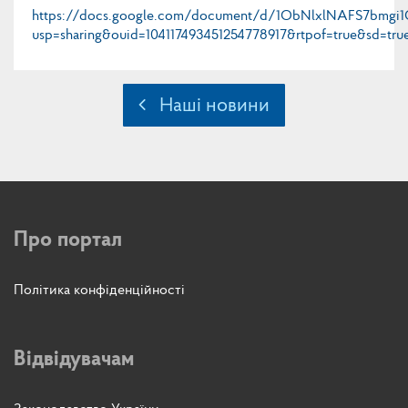
https://docs.google.com/document/d/1ObNlxlNAFS7bmg
usp=sharing&ouid=104117493451254778917&rtpof=true&sd=tru
Наші новини
Про портал
Політика конфіденційності
Відвідувачам