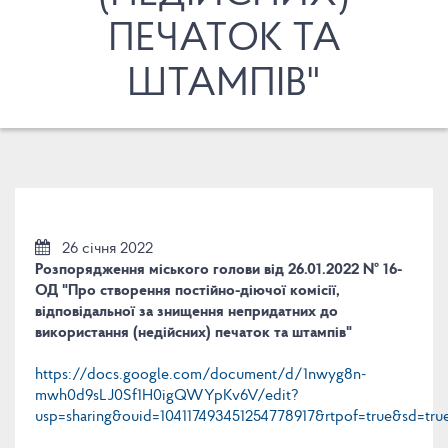
ПЕЧАТОК ТА
ШТАМПІВ"
26 січня 2022
Розпорядження міського голови від 26.01.2022 № 16-
ОД "Про створення постійно-діючої комісії,
відповідальної за знищення непридатних до
використання (недійсних) печаток та штампів"
https://docs.google.com/document/d/1nwyg8n-
mwh0d9sLJ0Sf1H0igQWYpKv6V/edit?
usp=sharing&ouid=104117493451254778917&rtpof=true&sd=tru