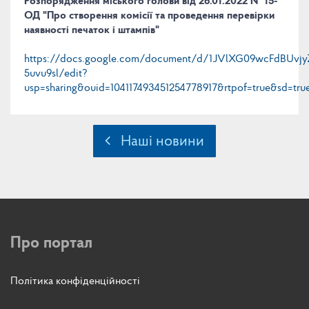
Розпорядження міського голови від 26.01.2022 № 15-
ОД "Про створення комісії та проведення перевірки
наявності печаток і штампів"
https://docs.google.com/document/d/1JVlXG09wcFdBUvj
5uvu9sl/edit?
usp=sharing&ouid=104117493451254778917&rtpof=true&sd=tru
Наші новини
Про портал
Політика конфіденційності