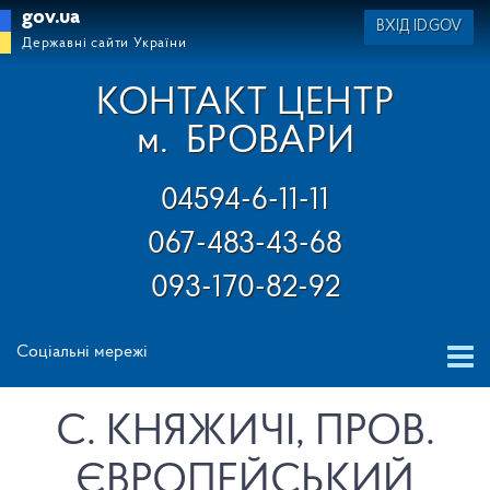
gov.ua
ВХІД ID.GOV
Державні сайти України
КОНТАКТ ЦЕНТР
м.
БРОВАРИ
04594-6-11-11
067-483-43-68
093-170-82-92
Соціальні мережі
С. КНЯЖИЧІ, ПРОВ.
ЄВРОПЕЙСЬКИЙ