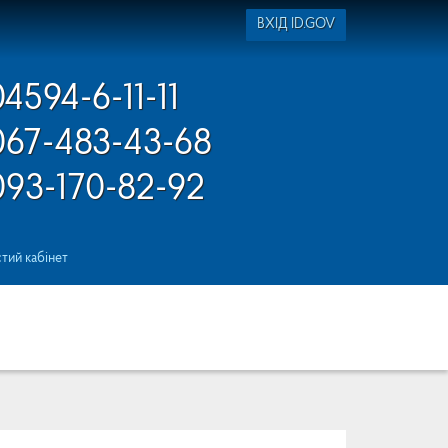
ВХІД ID.GOV
04594-6-11-11
067-483-43-68
093-170-82-92
тий кабінет